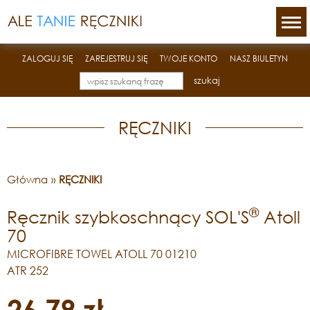
ZALOGUJ SIĘ
ZAREJESTRUJ SIĘ
TWOJE KONTO
NASZ BIULETYN
szukaj
RĘCZNIKI
Główna
»
RĘCZNIKI
®
Ręcznik szybkoschnący SOL'S
Atoll
70
MICROFIBRE TOWEL ATOLL 70 01210
ATR 252
26,79 zł