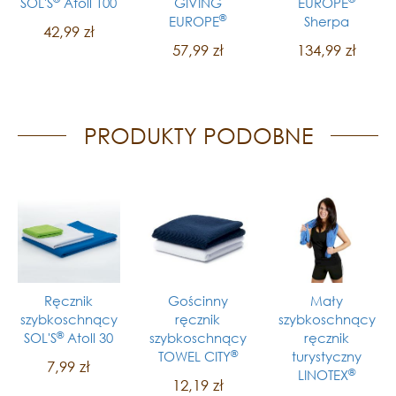
SOL'S
Atoll 100
GIVING
EUROPE
®
EUROPE
Sherpa
42,99 zł
57,99 zł
134,99 zł
PRODUKTY PODOBNE
Ręcznik
Gościnny
Mały
szybkoschnący
ręcznik
szybkoschnący
®
SOL'S
Atoll 30
szybkoschnący
ręcznik
®
TOWEL CITY
turystyczny
7,99 zł
®
LINOTEX
12,19 zł