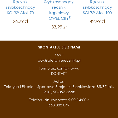
Ręcznik
Szybkoschnący
Ręcznik
szybkoschnący
ręcznik
szybkoschnący
®
®
SOL'S
Atoll 70
kąpielowy
SOL'S
Atoll 100
®
TOWEL CITY
26,79 zł
42,99 zł
33,99 zł
SKONTAKTUJ SIĘ Z NAMI
Mail:
bok@aletaniereczniki.pl
Formularz kontaktowy:
KONTAKT
Adres:
Tekstylia i Piksele – Sportowe Stroje, ul. Sienkiewicza 85/87 lok.
9.01, 90-057 Łódź
Telefon (dni robocze: 9:00-14:00):
663 333 049