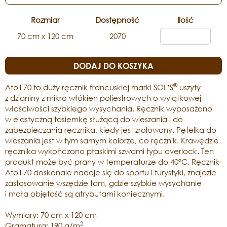
Rozmiar
Dostępność
Ilość
70 cm x 120 cm
2070
DODAJ DO KOSZYKA
®
Atoll 70 to duży ręcznik francuskiej marki SOL’S
uszyty
z dzianiny z mikro włókien poliestrowych o wyjątkowej
właściwości szybkiego wysychania. Ręcznik wyposażono
w elastyczną tasiemkę służącą do wieszania i do
zabezpieczania ręcznika, kiedy jest zrolowany. Pętelka do
wieszania jest w tym samym kolorze, co ręcznik. Krawędzie
ręcznika wykończono płaskimi szwami typu overlock. Ten
produkt może być prany w temperaturze do 40°C. Ręcznik
Atoll 70 doskonale nadaje się do sportu i turystyki, znajdzie
zastosowanie wszędzie tam, gdzie szybkie wysychanie
i mała objętość są atrybutami koniecznymi.
Wymiary: 70 cm x 120 cm
2
Gramatura: 190 g/m