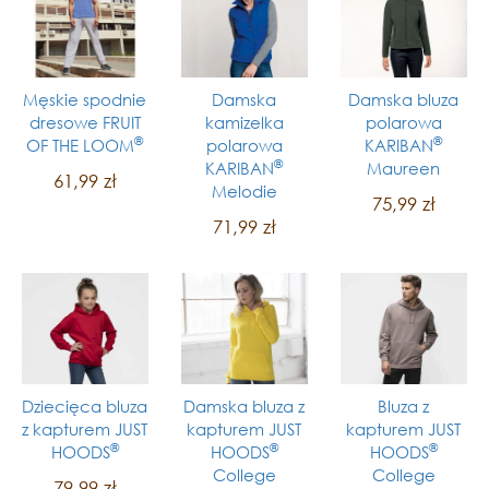
Męskie spodnie
Damska
Damska bluza
dresowe FRUIT
kamizelka
polarowa
®
®
OF THE LOOM
polarowa
KARIBAN
®
KARIBAN
Maureen
61,99 zł
Melodie
75,99 zł
71,99 zł
Dziecięca bluza
Damska bluza z
Bluza z
z kapturem JUST
kapturem JUST
kapturem JUST
®
®
®
HOODS
HOODS
HOODS
College
College
79,99 zł