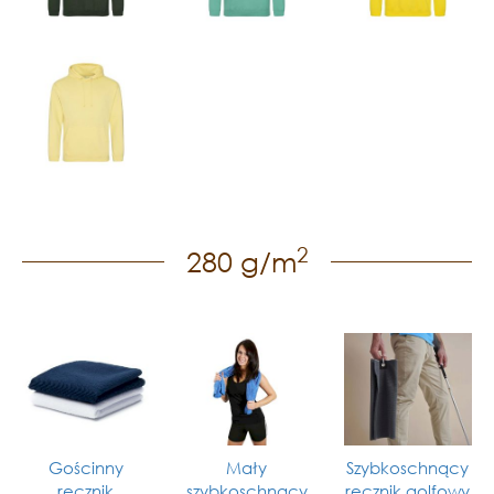
2
280 g/m
Gościnny
Mały
Szybkoschnący
ręcznik
szybkoschnący
ręcznik golfowy