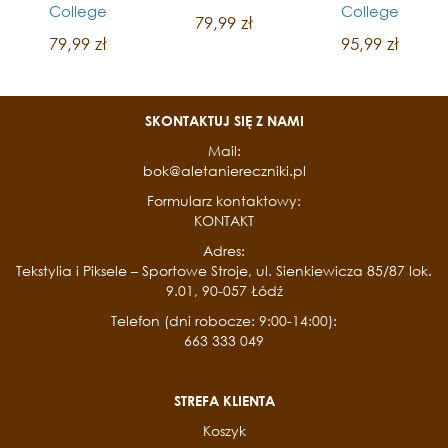
College
College
79,99 zł
79,99 zł
95,99 zł
SKONTAKTUJ SIĘ Z NAMI
Mail:
bok@aletaniereczniki.pl
Formularz kontaktowy:
KONTAKT
Adres:
Tekstylia i Piksele – Sportowe Stroje, ul. Sienkiewicza 85/87 lok.
9.01, 90-057 Łódź
Telefon (dni robocze: 9:00-14:00):
663 333 049
STREFA KLIENTA
Koszyk