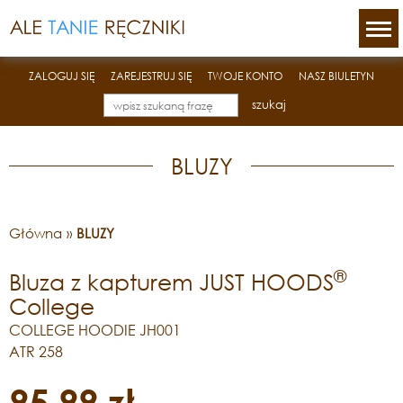
ZALOGUJ SIĘ
ZAREJESTRUJ SIĘ
TWOJE KONTO
NASZ BIULETYN
szukaj
BLUZY
Główna
»
BLUZY
®
Bluza z kapturem JUST HOODS
College
COLLEGE HOODIE JH001
ATR 258
95,99 zł