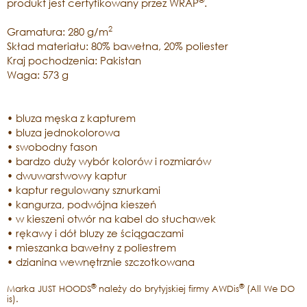
®
produkt jest certyfikowany przez WRAP
.
2
Gramatura: 280 g/m
Skład materiału: 80% bawełna, 20% poliester
Kraj pochodzenia: Pakistan
Waga: 573 g
• bluza męska z kapturem
• bluza jednokolorowa
• swobodny fason
• bardzo duży wybór kolorów i rozmiarów
• dwuwarstwowy kaptur
• kaptur regulowany sznurkami
• kangurza, podwójna kieszeń
• w kieszeni otwór na kabel do słuchawek
• rękawy i dół bluzy ze ściągaczami
• mieszanka bawełny z poliestrem
• dzianina wewnętrznie szczotkowana
®
®
Marka JUST HOODS
należy do brytyjskiej firmy AWDis
(All We DO
is).