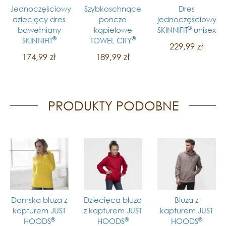
Jednoczęściowy
Szybkoschnące
Dres
dziecięcy dres
ponczo
jednoczęściowy
®
bawełniany
kąpielowe
SKINNIFIT
unisex
®
®
SKINNIFIT
TOWEL CITY
229,99 zł
174,99 zł
189,99 zł
PRODUKTY PODOBNE
Damska bluza z
Dziecięca bluza
Bluza z
kapturem JUST
z kapturem JUST
kapturem JUST
®
®
®
HOODS
HOODS
HOODS