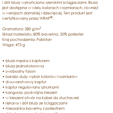
i dół bluzy wykończono szerokimi ściągaczami. Bluza
jest dostępna w wielu kolorach i rozmiarach, również
w wersjach damskiej i dziecięcej. Ten produkt jest
®
certyfikowany przez WRAP
.
2
Gramatura: 280 g/m
Skład materiału: 80% bawełna, 20% poliester
Kraj pochodzenia: Pakistan
Waga: 473 g
• bluza męska z kapturem
• bluza jednokolorowa
• swobodny fason
• bardzo duży wybór kolorów i rozmiarów
• dwuwarstwowy kaptur
• kaptur regulowany sznurkami
• kangurza, podwójna kieszeń
• w kieszeni otwór na kabel do słuchawek
• rękawy i dół bluzy ze ściągaczami
• mieszanka bawełny z poliestrem