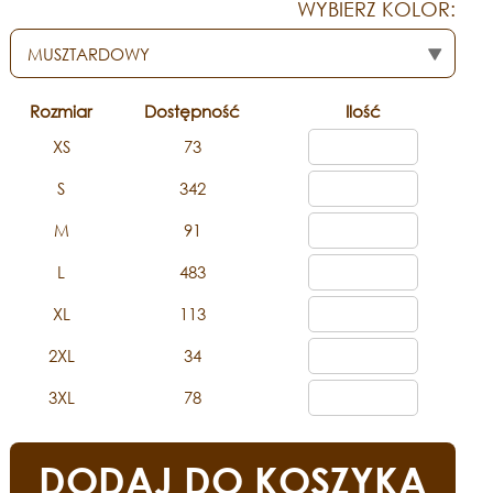
WYBIERZ KOLOR:
Rozmiar
Dostępność
Ilość
XS
73
S
342
M
91
L
483
XL
113
2XL
34
3XL
78
DODAJ DO KOSZYKA