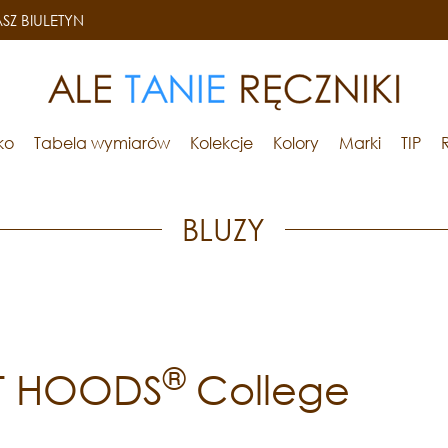
SZ BIULETYN
ko
Tabela wymiarów
Kolekcje
Kolory
Marki
TIP
BLUZY
®
ST HOODS
College