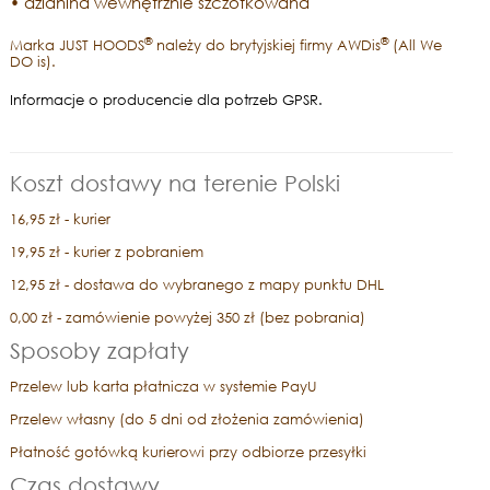
• dzianina wewnętrznie szczotkowana
®
®
Marka JUST HOODS
należy do brytyjskiej firmy AWDis
(All We
DO is).
Informacje o producencie dla potrzeb GPSR.
Koszt dostawy na terenie Polski
16,95 zł - kurier
19,95 zł - kurier z pobraniem
12,95 zł - dostawa do wybranego z mapy punktu DHL
0,00 zł - zamówienie powyżej 350 zł (bez pobrania)
Sposoby zapłaty
Przelew lub karta płatnicza w systemie PayU
Przelew własny (do 5 dni od złożenia zamówienia)
Płatność gotówką kurierowi przy odbiorze przesyłki
Czas dostawy