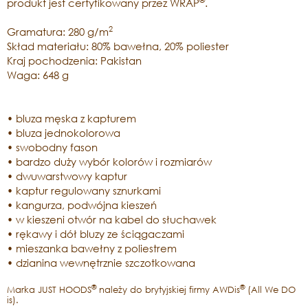
®
produkt jest certyfikowany przez WRAP
.
2
Gramatura: 280 g/m
Skład materiału: 80% bawełna, 20% poliester
Kraj pochodzenia: Pakistan
Waga: 648 g
• bluza męska z kapturem
• bluza jednokolorowa
• swobodny fason
• bardzo duży wybór kolorów i rozmiarów
• dwuwarstwowy kaptur
• kaptur regulowany sznurkami
• kangurza, podwójna kieszeń
• w kieszeni otwór na kabel do słuchawek
• rękawy i dół bluzy ze ściągaczami
• mieszanka bawełny z poliestrem
• dzianina wewnętrznie szczotkowana
®
®
Marka JUST HOODS
należy do brytyjskiej firmy AWDis
(All We DO
is).