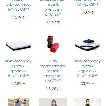
®
szybkoschnący
ręcznik
TOWEL CITY
®
TOWEL CITY
turystyczny
16,89 zł
®
LINOTEX
12,19 zł
15,69 zł
Szybkoschnący
Duży
Szybkoschnący
ręcznik
szybkoschnący
ręcznik
sportowy
ręcznik
kąpielowy
®
®
TOWEL CITY
turystyczny
TOWEL CITY
®
LINOTEX
17,89 zł
33,99 zł
26,29 zł