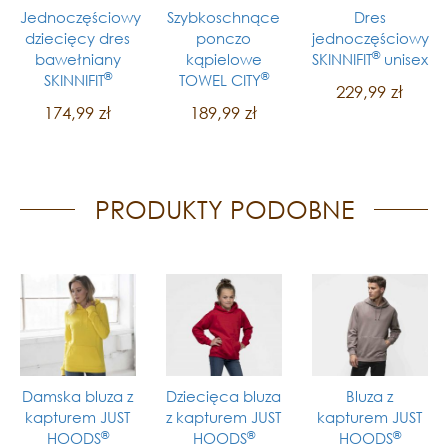
Jednoczęściowy
Szybkoschnące
Dres
dziecięcy dres
ponczo
jednoczęściowy
®
bawełniany
kąpielowe
SKINNIFIT
unisex
®
®
SKINNIFIT
TOWEL CITY
229,99 zł
174,99 zł
189,99 zł
PRODUKTY PODOBNE
Damska bluza z
Dziecięca bluza
Bluza z
kapturem JUST
z kapturem JUST
kapturem JUST
®
®
®
HOODS
HOODS
HOODS