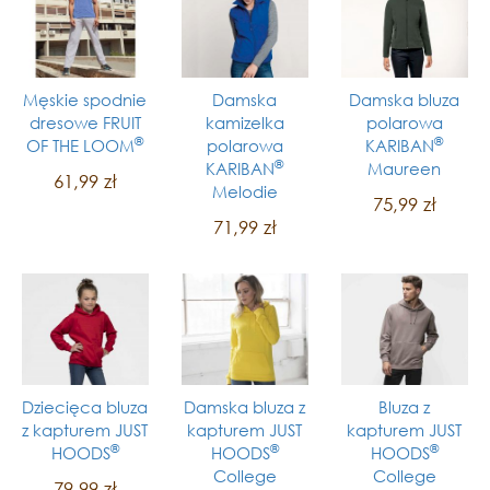
Męskie spodnie
Damska
Damska bluza
dresowe FRUIT
kamizelka
polarowa
®
®
OF THE LOOM
polarowa
KARIBAN
®
KARIBAN
Maureen
61,99 zł
Melodie
75,99 zł
71,99 zł
Dziecięca bluza
Damska bluza z
Bluza z
z kapturem JUST
kapturem JUST
kapturem JUST
®
®
®
HOODS
HOODS
HOODS
College
College
79,99 zł