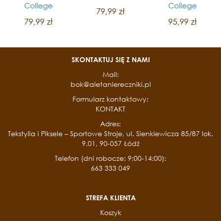
College
College
79,99 zł
79,99 zł
95,99 zł
SKONTAKTUJ SIĘ Z NAMI
Mail:
bok@aletaniereczniki.pl
Formularz kontaktowy:
KONTAKT
Adres:
Tekstylia i Piksele – Sportowe Stroje, ul. Sienkiewicza 85/87 lok.
9.01, 90-057 Łódź
Telefon (dni robocze: 9:00-14:00):
663 333 049
STREFA KLIENTA
Koszyk