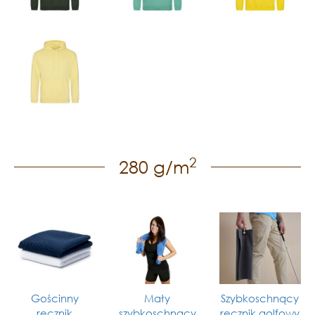
2
280 g/m
Gościnny
Mały
Szybkoschnący
ręcznik
szybkoschnący
ręcznik golfowy