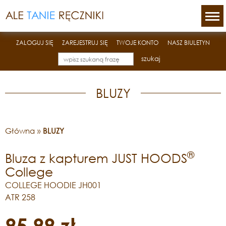
ZALOGUJ SIĘ
ZAREJESTRUJ SIĘ
TWOJE KONTO
NASZ BIULETYN
szukaj
BLUZY
Główna
»
BLUZY
®
Bluza z kapturem JUST HOODS
College
COLLEGE HOODIE JH001
ATR 258
95,99 zł