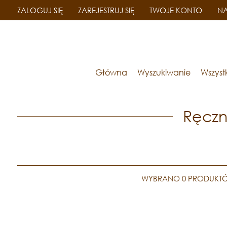
ZALOGUJ SIĘ
ZAREJESTRUJ SIĘ
TWOJE KONTO
NA
Główna
Wyszukiwanie
Wszyst
Ręczn
WYBRANO 0 PRODUKTÓ