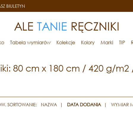
SZ BIULETYN
ko
Tabela wymiarów
Kolekcje
Kolory
Marki
TIP
iki: 80 cm x 180 cm / 420 g/m2 
W. SORTOWANIE:
NAZWA
|
DATA DODANIA
|
WYMIAR 