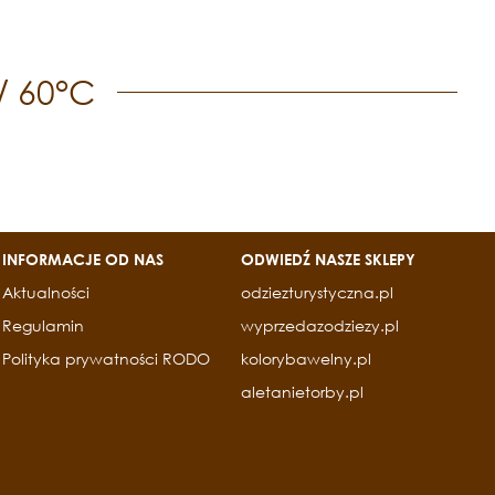
/ 60°C
INFORMACJE OD NAS
ODWIEDŹ NASZE SKLEPY
Aktualności
odziezturystyczna.pl
Regulamin
wyprzedazodziezy.pl
Polityka prywatności RODO
kolorybawelny.pl
aletanietorby.pl