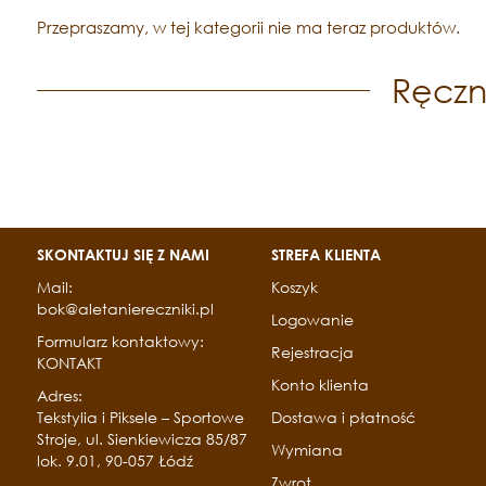
Przepraszamy, w tej kategorii nie ma teraz produktów.
Ręczn
SKONTAKTUJ SIĘ Z NAMI
STREFA KLIENTA
Mail:
Koszyk
bok@aletaniereczniki.pl
Logowanie
Formularz kontaktowy:
Rejestracja
KONTAKT
Konto klienta
Adres:
Tekstylia i Piksele – Sportowe
Dostawa i płatność
Stroje, ul. Sienkiewicza 85/87
Wymiana
lok. 9.01, 90-057 Łódź
Zwrot